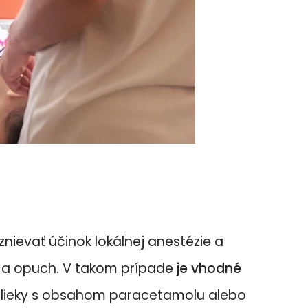
dznievať účinok lokálnej anestézie a
ť a opuch. V takom prípade
je vhodné
to lieky s obsahom paracetamolu alebo