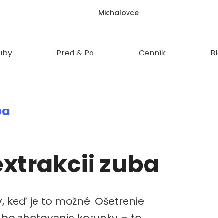
Michalovce
zuby
Pred & Po
Cenník
B
uba
extrakcii zuba
, keď je to možné. Ošetrenie
ebo zhotovenie korunky – to