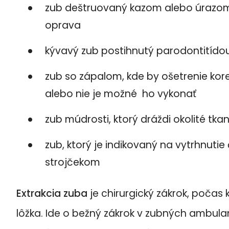
zub deštruovaný kazom alebo úrazom 
oprava
kývavý zub postihnutý parodontitído
zub so zápalom, kde by ošetrenie ko
alebo nie je možné ho vykonať
zub múdrosti, ktorý dráždi okolité tka
zub, ktorý je indikovaný na vytrhnuti
strojčekom
Extrakcia zuba
je chirurgický zákrok, počas
lôžka. Ide o bežný zákrok v zubných ambulan