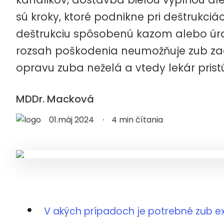
sú kroky, ktoré podnikne pri deštrukciá
deštrukciu spôsobenú kazom alebo úra
rozsah poškodenia neumožňuje zub zach
opravu zuba neželá a vtedy lekár pristú
MDDr. Macková
01.máj 2024
·
4 min čítania
V akých prípadoch je potrebné zub 