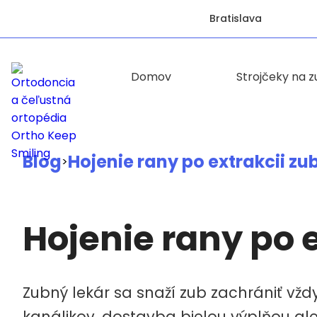
Bratislava
Domov
Strojčeky na 
Blog
Hojenie rany po extrakcii z
>
Hojenie rany po 
Zubný lekár sa snaží zub zachrániť vždy
kanálikov, dostavba bielou výplňou al