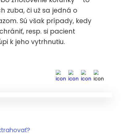
ch zuba, či už sa jedná o
zom. Sú však prípady, kedy
rániť, resp. si pacient
pi k jeho vytrhnutiu.
extrahovať?