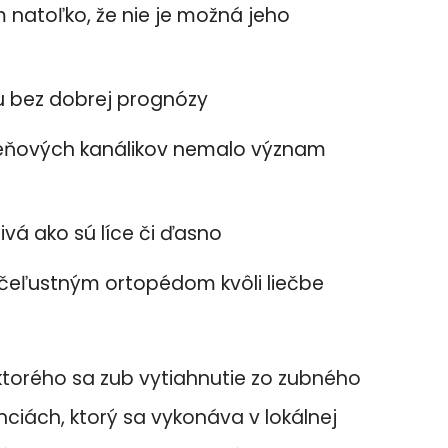
natoľko, že nie je možná jeho
u bez dobrej prognózy
reňových kanálikov nemalo význam
nivá ako sú líce či ďasno
e čeľustným ortopédom kvôli liečbe
 ktorého sa zub vytiahnutie zo zubného
ciách, ktorý sa vykonáva v lokálnej