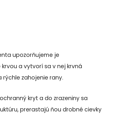
cienta upozorňujeme je
e krvou a vytvorí sa v nej krvná
a rýchle zahojenie rany.
 ochranný kryt a do zrazeniny sa
ruktúru, prerastajú ňou drobné cievky