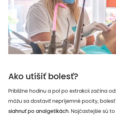
Ako utíšiť bolesť?
Približne hodinu a pol po extrakcii začína o
môžu sa dostaviť nepríjemné pocity, boles
siahnuť po analgetikách
. Najčastejšie sú 