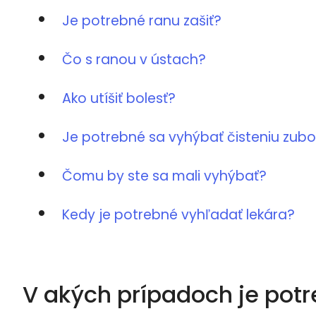
Je potrebné ranu zašiť?
Čo s ranou v ústach?
Ako utíšiť bolesť?
Je potrebné sa vyhýbať čisteniu zub
Čomu by ste sa mali vyhýbať?
Kedy je potrebné vyhľadať lekára?
V akých prípadoch je pot