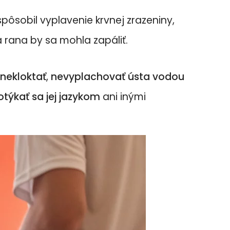
ôsobil vyplavenie krvnej zrazeniny,
 rana by sa mohla zapáliť.
 nekloktať
,
nevyplachovať ústa vodou
týkať sa jej jazykom
ani inými