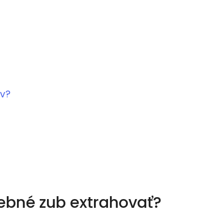
ov?
rebné zub extrahovať?