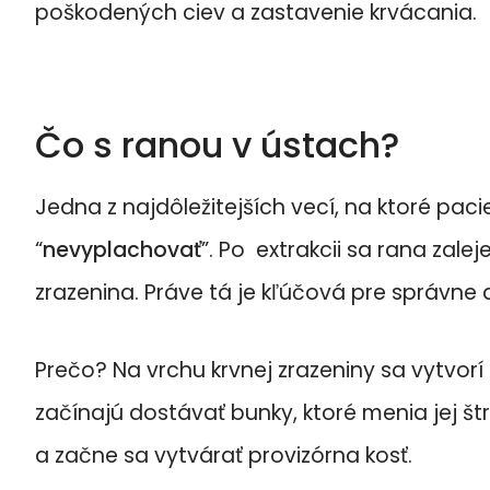
poškodených ciev a zastavenie krvácania.
Čo s ranou v ústach?
Jedna z najdôležitejších vecí, na ktoré pa
“
nevyplachovať
”. Po extrakcii sa rana zalej
zrazenina. Práve tá je kľúčová pre správne 
Prečo? Na vrchu krvnej zrazeniny sa vytvorí
začínajú dostávať bunky, ktoré menia jej št
a začne sa vytvárať provizórna kosť.