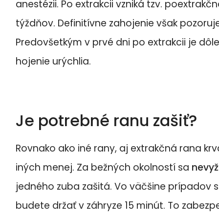
anestézii. Po extrakcii vzniká tzv. poextrakčn
týždňov. Definitívne zahojenie však pozor
Predovšetkým v prvé dni po extrakcii je dôle
hojenie urýchlia.
Je potrebné ranu zašiť?
Rovnako ako iné rany, aj extrakčná rana krv
iných menej. Za bežných okolností sa
nevyž
jedného zuba zašitá. Vo väčšine prípadov st
budete držať v záhryze 15 minút. To zabezpe