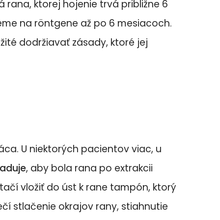
á rana, ktorej hojenie trvá približne 6
ujeme na röntgene až po 6 mesiacoch.
žité dodržiavať zásady, ktoré jej
áca. U niektorých pacientov viac, u
aduje
, aby bola rana po extrakcii
ačí vložiť do úst k rane tampón, ktorý
čí stlačenie okrajov rany, stiahnutie